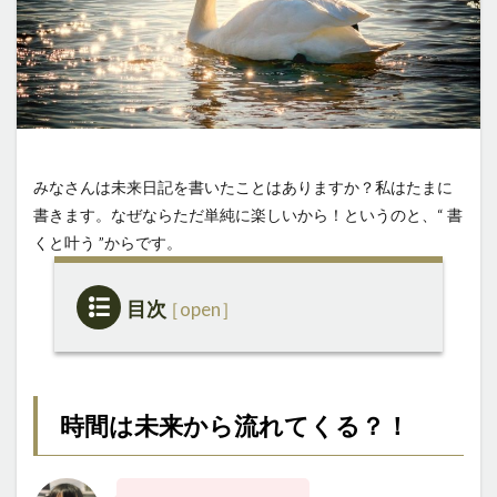
みなさんは未来日記を書いたことはありますか？私はたまに
書きます。なぜならただ単純に楽しいから！というのと、“ 書
くと叶う ”からです。
目次
1
時間は
未来か
ら流れ
時間は
未来から流れてくる？！
てく
る？！
2