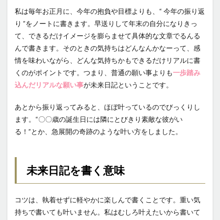
私は毎年お正月に、今年の抱負や目標よりも、“ 今年の振り返
り ”をノートに書きます。早送りして年末の自分になりきっ
て、できるだけイメージを膨らませて具体的な文章でるんる
んで書きます。そのときの気持ちはどんなんかなーって、感
情を味わいながら、どんな気持ちかもできるだけリアルに書
くのがポイントです。つまり、普通の願い事よりも
一歩踏み
込んだリアルな願い事
が未来日記ということです。
あとから振り返ってみると、ほぼ叶っているのでびっくりし
ます。“〇〇歳の誕生日には隣にとびきり素敵な彼がい
る！”とか、急展開の奇跡のような叶い方をしました。
未来日記を書く意味
コツは、執着せずに軽やかに楽しんで書くことです。重い気
持ちで書いても叶いません。私はむしろ叶えたいから書いて