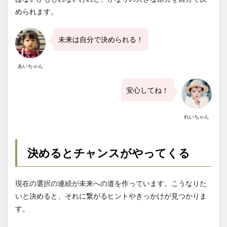
未来
日記
められます。
を書
く意
味
未来は自分で決められる！
6
あいちゃん
願い
事を
書く
安心してね！
ベス
トタ
イミ
れいちゃん
ング
決めるとチャンスが
やってくる
現在の選択の連続が未来への道を作っています。こうなりた
いと決めると、それに繋がるヒントやきっかけが見つかりま
す。