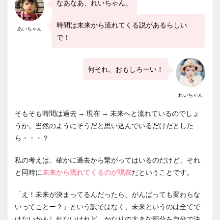
なあなあ、れいちゃん。
決め
ると
時間は未来から流れてくる説があるらしい
チャ
あいちゃん
ンス
で！
がや
って
くる
何それ、おもしろーい！
3
現実
れいちゃん
は後
から
そもそも時間は過去 → 現在 → 未来へと流れているのでしょ
付い
うか。当然のようにそうだと思い込んでいるだけだとした
てく
る
ら・・・？
4
私の考えは、確かに過去から繋がってはいるのだけど、それ
未来
と同時に
未来から流れてくるのが現在
だということです。
日記
の書
き方
「え！未来が決まってるんだったら、がんばっても変わらな
いってことー？」という訳ではなく、未来というのは全てで
5
はないかもしれないけれど、かなりの大きな部分を自分で決