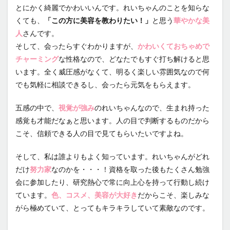
とにかく綺麗でかわいいんです。れいちゃんのことを知らな
くても、
「この方に美容を教わりたい！」
と思う
華やかな美
人
さんです。
そして、会ったらすぐわかりますが、
かわいくておちゃめで
チャーミング
な性格なので、どなたでもすぐ打ち解けると思
います。全く威圧感がなくて、明るく楽しい雰囲気なので何
でも気軽に相談できるし、会ったら元気をもらえます。
五感の中で、
視覚が強み
のれいちゃんなので、生まれ持った
感覚も才能だなぁと思います。人の目で判断するものだから
こそ、信頼できる人の目で見てもらいたいですよね。
そして、私は誰よりもよく知っています。れいちゃんがどれ
だけ
努力家
なのかを・・・！資格を取った後もたくさん勉強
会に参加したり、研究熱心で常に向上心を持って行動し続け
ています。
色、コスメ、美容が大好き
だからこそ、楽しみな
がら極めていて、とってもキラキラしていて素敵なのです。