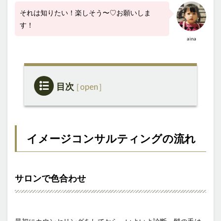
それは知りたい！楽しそう〜♡お願いしま
す！
aina
目次
1
イメ
ージ
コン
イメージコンサルティングの流れ
サル
ティ
ング
の流
サロンで色合わせ
れ
1.1
サロン
で色合