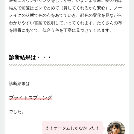
最初にカウンセリングをしてから、いよいよ診断。髪の毛は
わせ
結んで前髪はピンでとめて（貸してくれるから安心）、ノー
1.2
メイクの状態で色の布をあてていき、顔色の変化を見ながら
診断結果
わかりやすい言葉で説明していってくれます。たくさんの布
は・・・
を順番にあてて、似合う色を丁寧に見つけてくれます。
1.3
「しっ
くりこ
ない」
診断結果は・・・
パーソ
ナルカ
ラージ
プシー
から卒
診断結果は、
業
1.4
ブライトスプリング
診断後
のメイ
でした。
クレッ
スン
え！オータムじゃなかった！
2